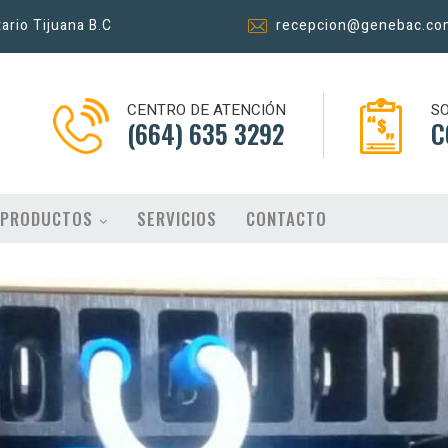
tario Tijuana B.C
recepcion@genebac.co
CENTRO DE ATENCIÓN
SO
(664) 635 3292
C
PRODUCTOS
SERVICIOS
CONTACTO